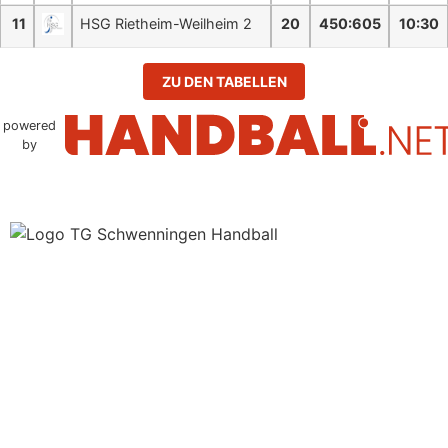
11
HSG Rietheim-Weilheim 2
20
450
:
605
10:30
ZU DEN TABELLEN
powered
by