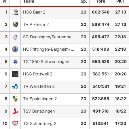
Pl.
Team
Sp.
Tore
PKT
1
HSG Baar 2
20
602
:
548
27:13
2
TV Aixheim 2
20
569
:
474
27:13
3
SG Dunningen/Schramberg 2
20
495
:
472
22:18
4
HC Frittlingen-Balgheim-Neufra
20
518
:
499
22:18
5
TG 1859 Schwenningen
20
550
:
528
20:20
6
HSG Rottweil 2
20
582
:
551
20:20
7
TV Weilstetten 3
20
540
:
531
19:21
8
TV Spaichingen 2
20
522
:
565
18:22
9
TSV Burladingen
20
491
:
518
18:22
10
TG Schömberg 2
20
513
:
541
17:23