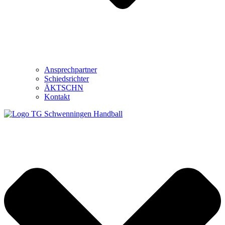
Ansprechpartner
Schiedsrichter
ÄKTSCHN
Kontakt