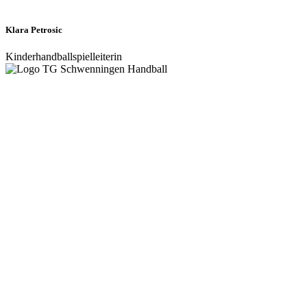
Klara Petrosic
Kinderhandballspielleiterin