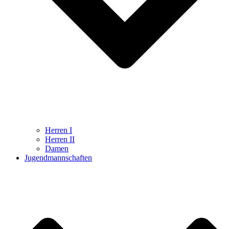
Herren I
Herren II
Damen
Jugendmannschaften