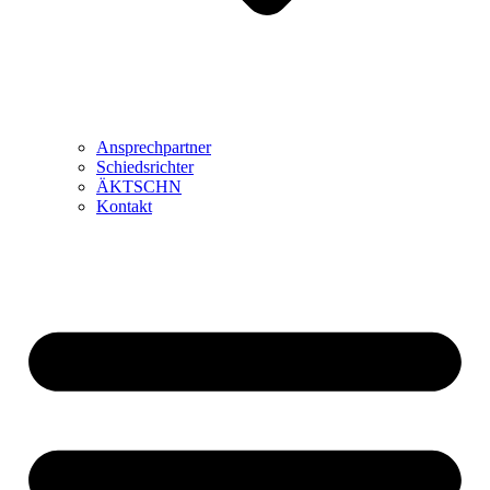
Ansprechpartner
Schiedsrichter
ÄKTSCHN
Kontakt