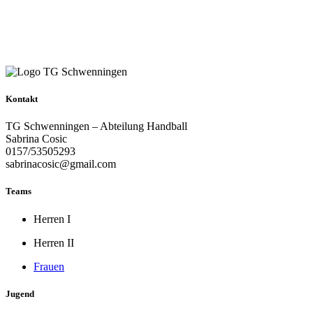
Kontakt
TG Schwenningen – Abteilung Handball
Sabrina Cosic
0157/53505293
sabrinacosic@gmail.com
Teams
Herren I
Herren II
Frauen
Jugend