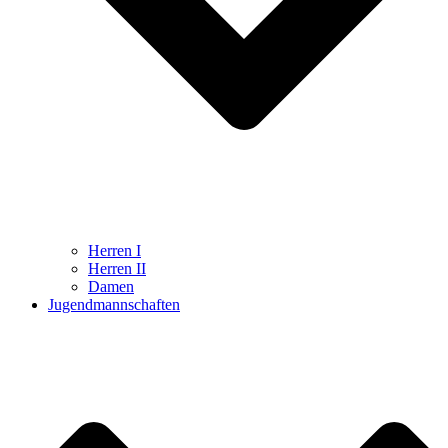
Herren I
Herren II
Damen
Jugendmannschaften